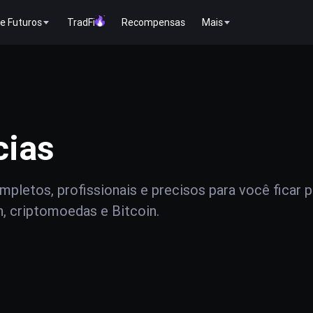
e Futuros
TradFi
Recompensas
Mais
cias
pletos, profissionais e precisos para você ficar 
n, criptomoedas e Bitcoin.