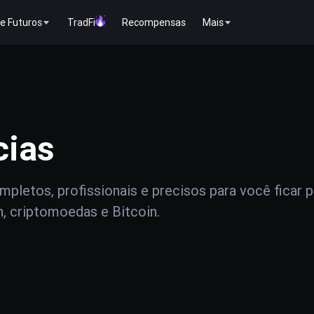
e Futuros
TradFi
Recompensas
Mais
cias
pletos, profissionais e precisos para você ficar 
n, criptomoedas e Bitcoin.