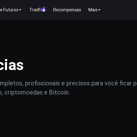
e Futuros
TradFi
Recompensas
Mais
cias
pletos, profissionais e precisos para você ficar 
n, criptomoedas e Bitcoin.