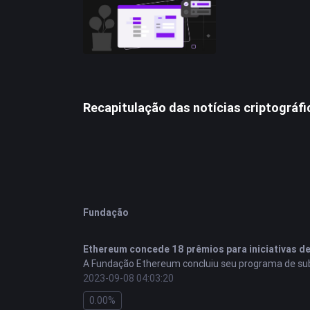
Recapitulação das notícias criptográf
Fundação
Ethereum
concede 18 prêmios para iniciativas d
A Fundação Ethereum concluiu seu programa de subs
como criação de conteúdo educacional e desenvolv
2023-09-08 04:03:20
0.00%
El Salvador inicia programa piloto para integrar
B