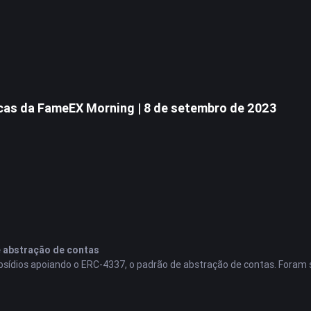
icas da FameEX Morning | 8 de setembro de 2023
e abstração de contas
ídios apoiando o ERC-4337, o padrão de abstração de contas. Foram s
imento de software para operações baseadas em necessidades de outr
itcoin
aos currículos escolares