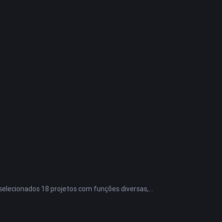
elecionados 18 projetos com funções diversas,
as aplicações.