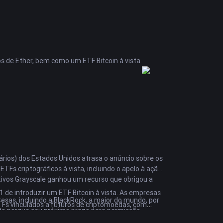
as por IA de artistas como Drake e The Weeknd, que
lquer conselho de investimento ou visão oficial da
nfatizou a necessidade de uma abordagem mais
amento em meio a um declínio nos preços dos ativos
ocol demonstra o interesse contínuo dos
s de Ether, bem como um ETF Bitcoin à vista.
O lançamento da plataforma visa fornecer aos
ctual no cenário criativo baseado em IA.
formativos e não representam qualquer conselho de
ários) dos Estados Unidos atrasa o anúncio sobre os
s criptográficos à vista, incluindo o apelo à ação
tivos Grayscale ganhou um recurso que obrigou a
1 de introduzir um ETF Bitcoin à vista. As empresas
resas, incluindo a BlackRock, a maior do mundo, por
Fs vinculados a futuros de criptomoedas, com
nto porque seu próximo prazo para permissão,
ente. Os dados do Cointelegraph Markets Pro