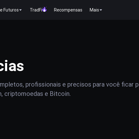
e Futuros
TradFi
Recompensas
Mais
cias
pletos, profissionais e precisos para você ficar 
n, criptomoedas e Bitcoin.