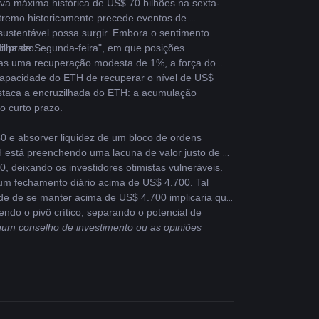
va máxima histórica de US$ 70 bilhões na sexta-
tremo historicamente precede eventos de 
stentável possa surgir. Embora o sentimento 
o prazo.
lha de Segunda-feira", em que posições 
as uma recuperação modesta de 1%, a força do 
apacidade do ETH de recuperar o nível de US$ 
staca a encruzilhada do ETH: a acumulação 
o curto prazo.
0 e absorver liquidez de um bloco de ordens 
está preenchendo uma lacuna de valor justo de 
, deixando os investidores otimistas vulneráveis.
um fechamento diário acima de US$ 4.700. Tal 
de de se manter acima de US$ 4.700 implicaria que 
do o pivô crítico, separando o potencial de 
um conselho de investimento ou as opiniões 