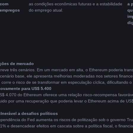
com 
as condições econômicas futuras e a estabilidade 
a 
empregos
do emprego atual.
qu
im
di
dições de mercado
screve três cenários. Em um mercado em alta, o Ethereum poderia transf
 cenário base, ele apresenta melhorias moderadas nos setores finance
orre o risco de se transformar em especulação cíclica, dificultando o 
novamente para US$ 5.400
S$ 4.070 do Ethereum oferece uma relação risco-recompensa favorável
uido por uma recuperação que poderia levar o Ethereum acima de US$
nerável a desafios políticos
ependência do Fed aumenta os riscos de politização sob o governo Tr
 1% e desencadear efeitos em cascata sobre a política fiscal, o financ