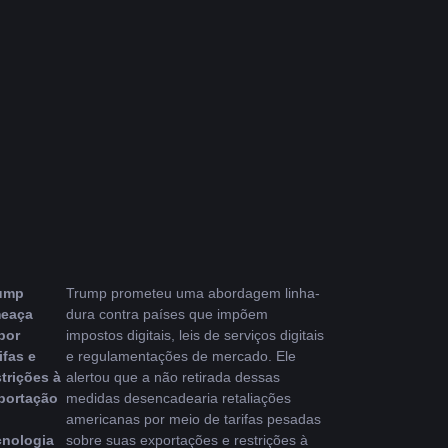
ump 
Trump prometeu uma abordagem linha-
eaça 
dura contra países que impõem 
por 
impostos digitais, leis de serviços digitais 
ifas e 
e regulamentações de mercado. Ele 
trições à 
alertou que a não retirada dessas 
portação 
medidas desencadearia retaliações 
americanas por meio de tarifas pesadas 
cnologia 
sobre suas exportações e restrições à 