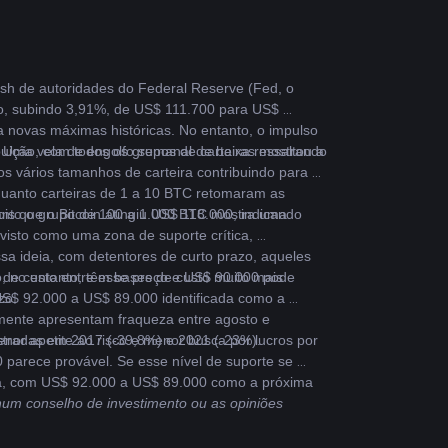
ish de autoridades do Federal Reserve (Fed, o 
ão, subindo 3,91%, de US$ 111.700 para US$ 
 novas máximas históricas. No entanto, o impulso 
 Uma vela de engolfo semanal de baixa ressaltou a 
uição, com todos os grupos de carteiras mostrando 
 vários tamanhos de carteira contribuindo para a 
uanto carteiras de 1 a 10 BTC retomaram as 
 que o Bitcoin atingiu US$ 118.000, indicando 
anto o grupo de 100 a 1.000 BTC mostra uma 
visto como uma zona de suporte crítica, 
sa ideia, com detentores de curto prazo, aqueles 
 no entanto, têm bases de custo muito mais 
 de custo entre esse preço e US$ 90.000 pode 
zo.
S$ 92.000 a US$ 89.000 identificada como a 
mente apresentam fraqueza entre agosto e 
r apetite ao risco e menor busca por lucros por 
stradas em 2017 (-39,8%) e 2021 (-23%). 
parece provável. Se esse nível de suporte se 
nda, com US$ 92.000 a US$ 89.000 como a próxima 
um conselho de investimento ou as opiniões 