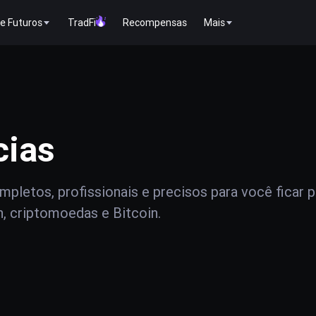
e Futuros
TradFi
Recompensas
Mais
cias
pletos, profissionais e precisos para você ficar 
n, criptomoedas e Bitcoin.