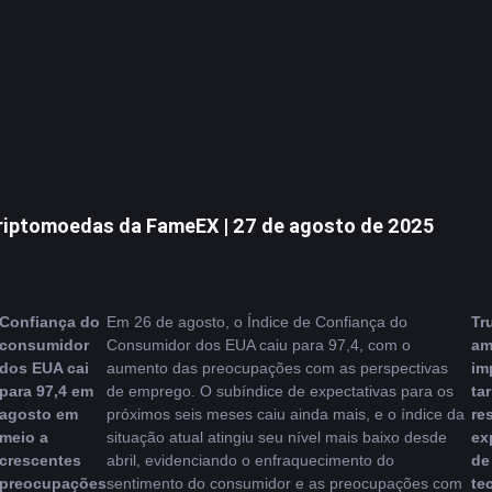
riptomoedas da FameEX | 27 de agosto de 2025
Confiança do 
Em 26 de agosto, o Índice de Confiança do 
Tr
consumidor 
Consumidor dos EUA caiu para 97,4, com o 
am
dos EUA cai 
aumento das preocupações com as perspectivas 
im
para 97,4 em 
de emprego. O subíndice de expectativas para os 
tar
agosto em 
próximos seis meses caiu ainda mais, e o índice da 
res
meio a 
situação atual atingiu seu nível mais baixo desde 
ex
crescentes 
abril, evidenciando o enfraquecimento do 
de 
preocupações 
sentimento do consumidor e as preocupações com 
te