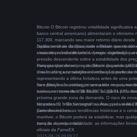
Bitcoin
 O Bitcoin registrou volatilidade significat
banco central americano) alimentaram o otimismo n
117.300, marcando seu maior retorno diário desde 
rapidamente se dissipou, com o Bitcoin revertendo
Dados on-chain da Glassnode revelam que os detent
crescente vulnerabilidade do preço, sugerindo que
sinais de pressão de venda. A maior distribuição 
pressão descendente sobre a estabilidade dos pre
compras quando os preços caíram abaixo de US$ 10
Para grandes detentores de Bitcoin (aqueles que d
uma mudança no sentimento entre os detentores d
divisão entre acumulação e distribuição, particula
representando a última fortaleza antes de uma pote
com posições mantidas por um a três meses, tendo
Se o Bitcoin não conseguir se manter no patamar d
baixas, em torno de US$ 89.200 a US$ 91.630, desta
acelerar o momentum de baixa. Tal queda pode des
próxima grande zona de demanda. O risco de novas
setembro. O "mês fantasma" na Ásia, que vai de 23
No passado, o Bitcoin registrou uma queda média d
parte dos traders.
Considerando essas tendências históricas e o cenár
mantiver, o Bitcoin poderá se estabilizar, mas qu
zona de suporte crítica.
Isenção de responsabilidade: as informações forne
oficiais da FameEX.
2025-08-26 09:09:22