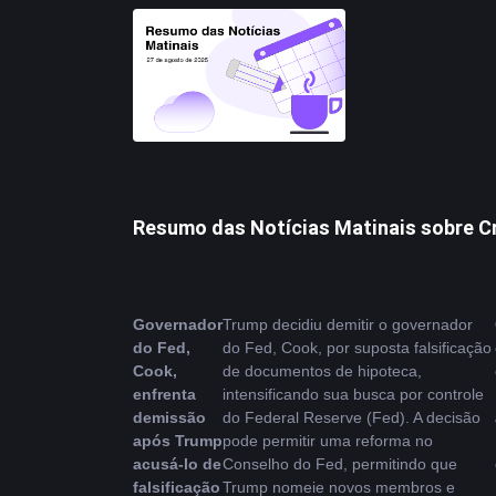
Resumo das Notícias Matinais sobre C
Governador 
Trump decidiu demitir o governador 
do Fed, 
do Fed, Cook, por suposta falsificação 
Cook, 
de documentos de hipoteca, 
enfrenta 
intensificando sua busca por controle 
demissão 
do Federal Reserve (Fed). A decisão 
após Trump 
pode permitir uma reforma no 
acusá-lo de 
Conselho do Fed, permitindo que 
falsificação
Trump nomeie novos membros e 