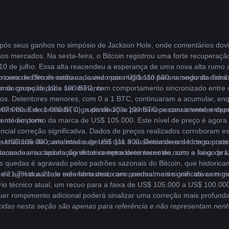
iva após seus ganhos no simpósio de Jackson Hole, onde comentários dov
os mercados. Na sexta-feira, o Bitcoin registrou uma forte recuperaç
10 de julho. Essa alta reacendeu a esperança de uma nova alta rumo a
 o curso no fim de semana, caindo para US$ 110.600 na segunda-feira.
ores de Bitcoin estão cada vez mais migrando para o modo de distrib
 uma correção pode ser iminente.
vem do grupo de 10 a 100 BTC, com comportamento sincronizado entre os
ços. Detentores menores, com 0 a 1 BTC, continuaram a acumular, enq
7.000. Em contraste, o grupo de 10 a 100 BTC passou a vender depois
etêm mais de 1.000 BTC), a distribuição permanece consistente, enqu
e médio porte.
rmente em torno da marca de US$ 105.000. Este nível de preço é agora 
ncial correção significativa. Dados de preços realizados corroboram es
 uma base de custo média de US$ 111.900. Detentores de longo prazo,
e US$ 105.000, analistas sugerem que a ausência de um forte suporte
cando uma lacuna significativa entre detentores de curto e longo pra
encadear a capitulação entre compradores recentes, com a faixa de U
 quedas é agravado pelos padrões sazonais do Bitcoin, que historica
 de agosto a 21 de setembro deste ano, normalmente coincide com meno
e 21,7% durante o mês fantasma, com quedas mais significativas regi
io técnico atual, um recuo para a faixa de US$ 105.000 a US$ 100.000 
alquer rompimento adicional poderá sinalizar uma correção mais profu
cidas nesta seção são apenas para referência e não representam nenh