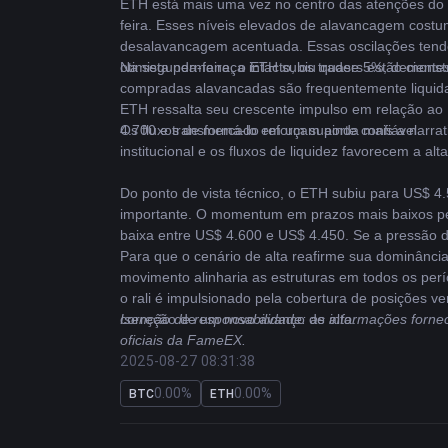
ETH
 está mais uma vez no centro das atenções do
feira. Esses níveis elevados de alavancagem costu
desalavancagem acentuada. Essas oscilações tende
otimista permaneça intacto, os traders estão cien
Na segunda-feira, o ETH subiu quase 5%, demonstr
compradas alavancadas são frequentemente liquida
ETH ressalta seu crescente impulso em relação ao 
4.700 e transformá-lo em um suporte confiável.
Os fluxos de mercado reforçam ainda mais a narra
institucional e os fluxos de liquidez favorecem a al
Do ponto de vista técnico, o ETH subiu para US$ 4.
importante. O momentum em prazos mais baixos per
baixa entre US$ 4.600 e US$ 4.450. Se a pressão de
Para que o cenário de alta reafirme sua dominânci
movimento alinharia as estruturas em todos os perí
o rali é impulsionado pela cobertura de posições v
correção de um novo avanço de alta.
Isenção de responsabilidade: as informações forne
oficiais da FameEX.
2025-08-27 08:31:38
0.00%
0.00%
BTC
ETH