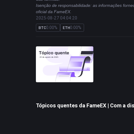
Isenção de responsabilidade: as informações forne
oficial da FameEX.
2025-08-27 04:04:20
0.00%
0.00%
BTC
ETH
Tópicos quentes da FameEX | Com a dis