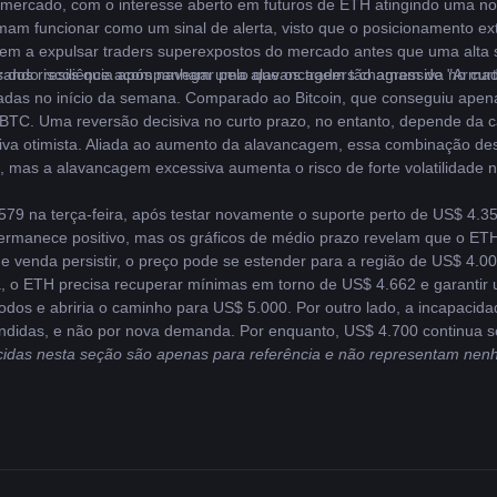
 mercado, com o interesse aberto em futuros de ETH atingindo uma no
mam funcionar como um sinal de alerta, visto que o posicionamento ex
m a expulsar traders superexpostos do mercado antes que uma alta su
tes dos riscos que acompanham uma alavancagem tão agressiva no curt
ando resiliência após navegar pelo que os traders chamam de "Armadi
das no início da semana. Comparado ao Bitcoin, que conseguiu apen
BTC. Uma reversão decisiva no curto prazo, no entanto, depende da c
tiva otimista. Aliada ao aumento da alavancagem, essa combinação de
ta, mas a alavancagem excessiva aumenta o risco de forte volatilidade n
579 na terça-feira, após testar novamente o suporte perto de US$ 4.35
manece positivo, mas os gráficos de médio prazo revelam que o ETH 
 venda persistir, o preço pode se estender para a região de US$ 4.000
a, o ETH precisa recuperar mínimas em torno de US$ 4.662 e garantir 
odos e abriria o caminho para US$ 5.000. Por outro lado, a incapacida
endidas, e não por nova demanda. Por enquanto, US$ 4.700 continua sen
cidas nesta seção são apenas para referência e não representam nenh