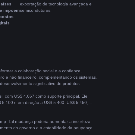
países 
exportação de tecnologia avançada e 
e impõem 
semicondutores.
postos 
gitais
ormar a colaboração social e a confiança, 
iro e não financeiro, complementando os sistemas 
desenvolvimento significativo de produtos.
, com US$ 4.067 como suporte principal. Ele 
 5.100 e em direção a US$ 5.400–US$ 5.450, 
ump. Tal mudança poderia aumentar a incerteza 
iamento do governo e a estabilidade da poupança 