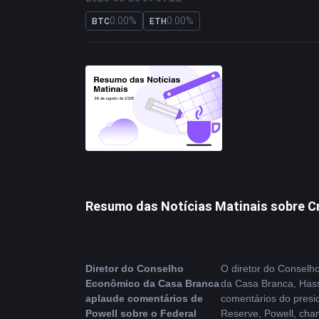
0.00%
0.00%
BTC
ETH
Resumo das Notícias Matinais sobre C
Diretor do Conselho 
O diretor do Conselh
Econômico da Casa Branca 
da Casa Branca, Hasse
aplaude comentários de 
comentários do presid
Powell sobre o Federal 
Reserve, Powell, cha