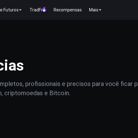
e Futuros
TradFi
Recompensas
Mais
cias
pletos, profissionais e precisos para você ficar 
n, criptomoedas e Bitcoin.