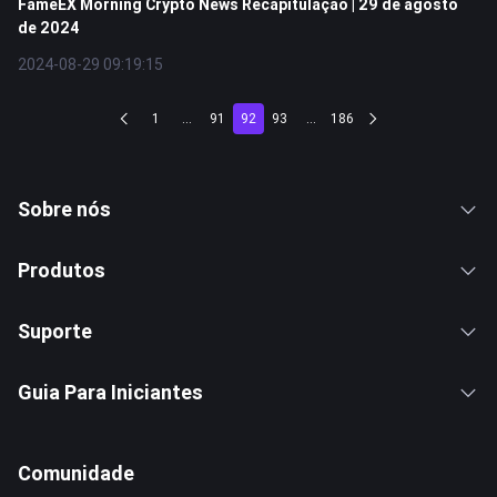
FameEX Morning Crypto News Recapitulação | 29 de agosto
de 2024
2024-08-29 09:19:15
1
...
91
92
93
...
186
Sobre nós
Produtos
Suporte
Guia Para Iniciantes
Comunidade