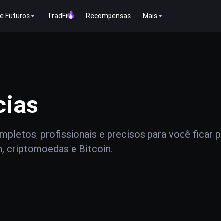
e Futuros
TradFi
Recompensas
Mais
cias
pletos, profissionais e precisos para você ficar 
n, criptomoedas e Bitcoin.