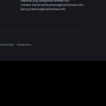
Reportar Bug:Safe@mail.fameex.info
Contato Comercial:Business@mail.fameex.info
Serviço:Service@mail.fameex.info
Blockchain
Feixiaohao