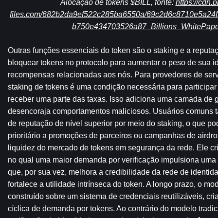
Alocação de tokens $BILL, fonte: 
https://cdn.
files.com/682b2da9ef522c285ba6550a/69c2d6c8710e5a24f
b750e434703526a87_Billions_WhitePape
Outras funções essenciais do token são o staking e a reputa
bloquear tokens no protocolo para aumentar o peso de sua i
recompensas relacionadas aos nós. Para provedores de serviç
staking de tokens é uma condição necessária para participar
receber uma parte das taxas. Isso adiciona uma camada de 
desencoraja comportamentos maliciosos. Usuários comuns 
de reputação de nível superior por meio do staking, o que po
prioritário a promoções de parceiros ou campanhas de airdro
liquidez do mercado de tokens em segurança da rede. Ele cria
no qual uma maior demanda por verificação impulsiona uma ma
que, por sua vez, melhora a credibilidade da rede de identid
fortalece a utilidade intrínseca do token. A longo prazo, o m
construído sobre um sistema de credenciais reutilizáveis, cri
cíclica de demanda por tokens. Ao contrário do modelo tradici