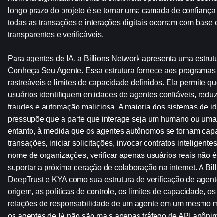
longo prazo do projeto é se tornar uma camada de confiança u
todas as transações e interações digitais ocorram com base 
transparentes e verificáveis.
Para agentes de IA, a Billions Network apresenta uma estru
Conheça Seu Agente. Essa estrutura fornece aos programas 
rastreáveis ​​e limites de capacidade definidos. Ela permite q
usuários identifiquem entidades de agentes confiáveis, reduzi
fraudes e automação maliciosa. A maioria dos sistemas de ide
pressupõe que a parte que interage seja um humano ou uma c
entanto, à medida que os agentes autônomos se tornam capa
transações, iniciar solicitações, invocar contratos inteligentes
nome de organizações, verificar apenas usuários reais não é 
suportar a próxima geração de colaboração na internet. A Bil
DeepTrust e KYA como sua estrutura de verificação de agente
origem, as políticas de controle, os limites de capacidade, os
relações de responsabilidade de um agente em um mesmo mode
os agentes de IA não são mais apenas tráfego de API anôni