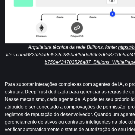
Arquitetura técnica da rede Billions, fonte: 
https://
files.com/682b2da9ef522c285ba6550a/69c2d6c8710e5a24f
b750e434703526a87_Billions_WhitePape
Para suportar interações complexas com agentes de IA, o pro
estrutura DeepTrust dedicada para gerenciar as regras de c
Nesse mecanismo, cada agente de IA pode ter seu próprio ide
atribuído e ser conectado a comprovações de permissão, pro
registros de reputação do desenvolvedor. Quando um agente 
gerenciamento de ativos ou contratos inteligentes na blockch
verificar automaticamente o status de autorização do seu ident