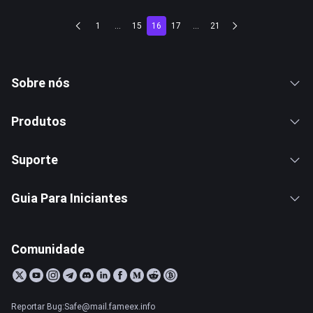
1
...
15
16
17
...
21
Sobre nós
Produtos
Suporte
Guia Para Iniciantes
Comunidade
Reportar Bug:Safe@mail.fameex.info