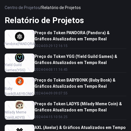
Centro de Projetos
/
Relatório de Projetos
Relatório de Projetos
Preço do Token PANDORA (Pandora) &
Gráficos Atualizados em Tempo Real
Pandora
(PANDORA)
2024-03-29 12:16:15
Preço do Token YGG (Yield Guild Games) &
Gráficos Atualizados em Tempo Real
Yield Guild
2024-04-08 11:16:45
Games
(YGG)
Preço do Token BABYBONK (Baby Bonk) &
Gráficos Atualizados em Tempo Real
Baby
2024-04-09 09:07:55
Bonk
(BABYBONK)
Preço do Token LADYS (Milady Meme Coin) &
Gráficos Atualizados em Tempo Real
Milady Meme
2024-04-15 10:56:25
Coin
(LADYS)
AXL (Axelar) & Gráficos Atualizados em Tempo