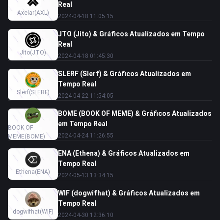
Real
Axelar
(AXL)
2024-04-18 11:05:15
JTO (Jito) & Gráficos Atualizados em Tempo
Real
Jito
(JTO)
2024-04-18 01:45:30
SLERF (Slerf) & Gráficos Atualizados em
Tempo Real
Slerf
(SLERF)
2024-04-22 11:54:05
BOME (BOOK OF MEME) & Gráficos Atualizados
em Tempo Real
BOOK OF
2024-04-24 11:26:55
MEME
(BOME)
ENA (Ethena) & Gráficos Atualizados em
Tempo Real
Ethena
(ENA)
2024-05-13 13:34:15
WIF (dogwifhat) & Gráficos Atualizados em
Tempo Real
dogwifhat
(WIF)
2024-04-30 12:36:10