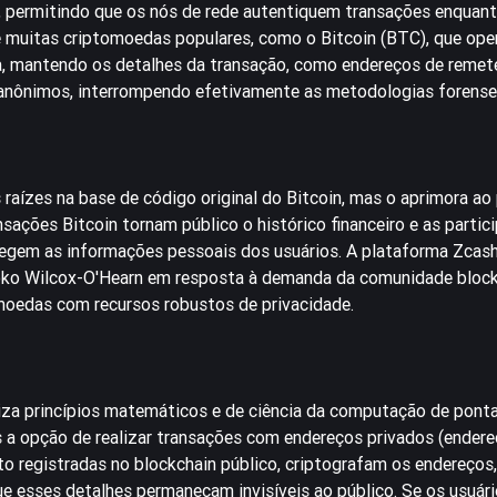
 permitindo que os nós de rede autentiquem transações enqua
de muitas criptomoedas populares, como o
Bitcoin
(BTC), que op
a, mantendo os detalhes da transação, como endereços de remet
 anônimos, interrompendo efetivamente as metodologias forense
ízes na base de código original do Bitcoin, mas o aprimora ao p
sações Bitcoin tornam público o histórico financeiro e as partic
tegem as informações pessoais dos usuários. A plataforma Zcash
Zooko Wilcox-O'Hearn em resposta à demanda da comunidade bloc
omoedas com recursos robustos de privacidade.
iza princípios matemáticos e de ciência da computação de ponta
s a opção de realizar transações com endereços privados (endere
o registradas no blockchain público, criptografam os endereços,
 esses detalhes permaneçam invisíveis ao público. Se os usuár