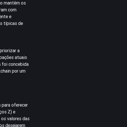
nto mantêm os
eram com
ente e
s típicas de
riorizar a
ipações atuais
 foi concebida
kchain por um
 para oferecer
ços Z) e
 os valores das
ios desejarem