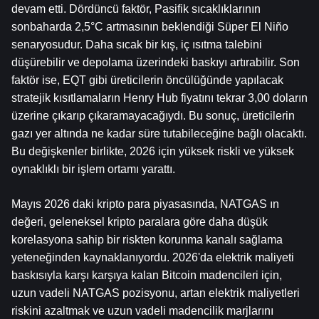
devam etti. Dördüncü faktör, Pasifik sıcaklıklarının 
sonbaharda 2,5°C artmasının beklendiği Süper El Niño 
senaryosudur. Daha sıcak bir kış, iç ısıtma talebini 
düşürebilir ve depolama üzerindeki baskıyı artırabilir. Son 
faktör ise, EQT gibi üreticilerin öncülüğünde yapılacak 
stratejik kısıtlamaların Henry Hub fiyatını tekrar 3,00 doların 
üzerine çıkarıp çıkaramayacağıydı. Bu sonuç, üreticilerin 
gazı yer altında ne kadar süre tutabileceğine bağlı olacaktı. 
Bu değişkenler birlikte, 2026 için yüksek riskli ve yüksek 
oynaklıklı bir işlem ortamı yarattı.
Mayıs 2026 daki kripto para piyasasında, NATGAS ın 
değeri, geleneksel kripto paralara göre daha düşük 
korelasyona sahip bir riskten korunma kanalı sağlama 
yeteneğinden kaynaklanıyordu. 2026'da elektrik maliyeti 
baskısıyla karşı karşıya kalan Bitcoin madencileri için, 
uzun vadeli NATGAS pozisyonu, artan elektrik maliyetleri 
riskini azaltmak ve uzun vadeli madencilik marjlarını 