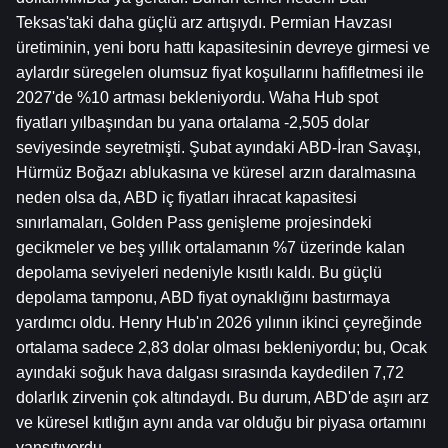
Teksas'taki daha güçlü arz artışıydı. Permian Havzası 
üretiminin, yeni boru hattı kapasitesinin devreye girmesi ve 
aylardır süregelen olumsuz fiyat koşullarını hafifletmesi ile 
2027'de %10 artması bekleniyordu. Waha Hub spot 
fiyatları yılbaşından bu yana ortalama -2,505 dolar 
seviyesinde seyretmişti. Şubat ayındaki ABD-İran Savaşı, 
Hürmüz Boğazı ablukasına ve küresel arzın daralmasına 
neden olsa da, ABD iç fiyatları ihracat kapasitesi 
sınırlamaları, Golden Pass genişleme projesindeki 
gecikmeler ve beş yıllık ortalamanın %7 üzerinde kalan 
depolama seviyeleri nedeniyle kısıtlı kaldı. Bu güçlü 
depolama tamponu, ABD fiyat oynaklığını bastırmaya 
yardımcı oldu. Henry Hub'ın 2026 yılının ikinci çeyreğinde 
ortalama sadece 2,83 dolar olması bekleniyordu; bu, Ocak 
ayındaki soğuk hava dalgası sırasında kaydedilen 7,72 
dolarlık zirvenin çok altındaydı. Bu durum, ABD'de aşırı arz 
ve küresel kıtlığın aynı anda var olduğu bir piyasa ortamını 
yansıtıyordu.