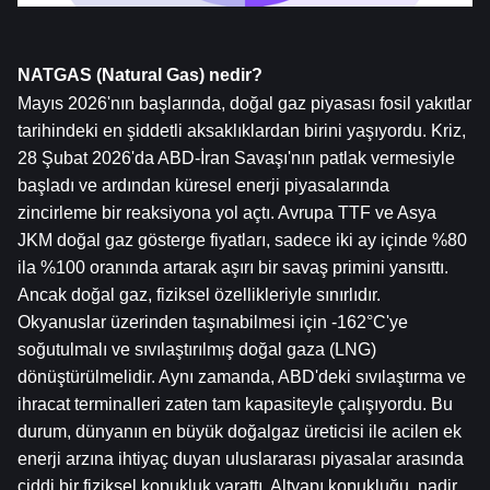
NATGAS (Natural Gas) nedir?
Mayıs 2026'nın başlarında, doğal gaz piyasası fosil yakıtlar 
tarihindeki en şiddetli aksaklıklardan birini yaşıyordu. Kriz, 
28 Şubat 2026'da ABD-İran Savaşı'nın patlak vermesiyle 
başladı ve ardından küresel enerji piyasalarında 
zincirleme bir reaksiyona yol açtı. Avrupa TTF ve Asya 
JKM doğal gaz gösterge fiyatları, sadece iki ay içinde %80 
ila %100 oranında artarak aşırı bir savaş primini yansıttı. 
Ancak doğal gaz, fiziksel özellikleriyle sınırlıdır. 
Okyanuslar üzerinden taşınabilmesi için -162°C'ye 
soğutulmalı ve sıvılaştırılmış doğal gaza (LNG) 
dönüştürülmelidir. Aynı zamanda, ABD'deki sıvılaştırma ve 
ihracat terminalleri zaten tam kapasiteyle çalışıyordu. Bu 
durum, dünyanın en büyük doğalgaz üreticisi ile acilen ek 
enerji arzına ihtiyaç duyan uluslararası piyasalar arasında 
ciddi bir fiziksel kopukluk yarattı. Altyapı kopukluğu, nadir 