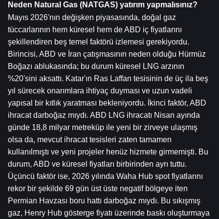
Neden Natural Gas (NATGAS) yatırım yapmalısınız?
Mayıs 2026'nın değişken piyasasında, doğal gaz 
tüccarlarının hem küresel hem de ABD iç fiyatlarını 
şekillendiren beş temel faktörü izlemesi gerekiyordu. 
Birincisi, ABD ve İran çatışmasının neden olduğu Hürmüz 
Boğazı ablukasında; bu durum küresel LNG arzının 
%20'sini aksattı. Katar'ın Ras Laffan tesisinin de üç ila beş 
yıl sürecek onarımlara ihtiyaç duyması ve uzun vadeli 
yapısal bir kıtlık yaratması bekleniyordu. İkinci faktör, ABD 
ihracat darboğaz mıydı. ABD LNG ihracatı Nisan ayında 
günde 18,8 milyar metreküp ile yeni bir zirveye ulaşmış 
olsa da, mevcut ihracat tesisleri zaten tamamen 
kullanılmıştı ve yeni projeler henüz hizmete girmemişti. Bu 
durum, ABD ve küresel fiyatları birbirinden ayrı tuttu. 
Üçüncü faktör ise, 2026 yılında Waha Hub spot fiyatlarını 
rekor bir şekilde 69 gün üst üste negatif bölgeye iten 
Permian Havzası boru hattı darboğaz mıydı. Bu sıkışmış 
gaz, Henry Hub gösterge fiyatı üzerinde baskı oluşturmaya 