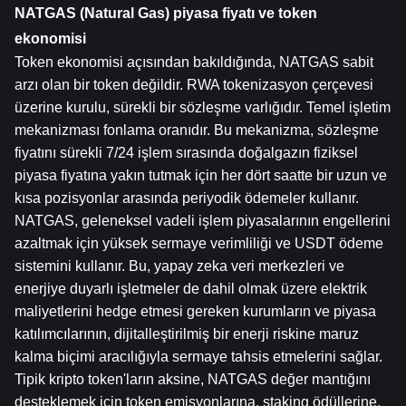
NATGAS (Natural Gas) piyasa fiyatı ve token 
ekonomisi
Token ekonomisi açısından bakıldığında, NATGAS sabit 
arzı olan bir token değildir. RWA tokenizasyon çerçevesi 
üzerine kurulu, sürekli bir sözleşme varlığıdır. Temel işletim 
mekanizması fonlama oranıdır. Bu mekanizma, sözleşme 
fiyatını sürekli 7/24 işlem sırasında doğalgazın fiziksel 
piyasa fiyatına yakın tutmak için her dört saatte bir uzun ve 
kısa pozisyonlar arasında periyodik ödemeler kullanır. 
NATGAS, geleneksel vadeli işlem piyasalarının engellerini 
azaltmak için yüksek sermaye verimliliği ve USDT ödeme 
sistemini kullanır. Bu, yapay zeka veri merkezleri ve 
enerjiye duyarlı işletmeler de dahil olmak üzere elektrik 
maliyetlerini hedge etmesi gereken kurumların ve piyasa 
katılımcılarının, dijitalleştirilmiş bir enerji riskine maruz 
kalma biçimi aracılığıyla sermaye tahsis etmelerini sağlar. 
Tipik kripto token'ların aksine, NATGAS değer mantığını 
desteklemek için token emisyonlarına, staking ödüllerine, 