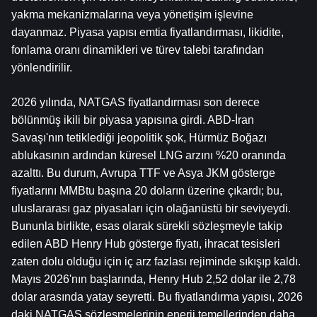
yakma mekanizmalarına veya yönetişim işlevine 
dayanmaz. Piyasa yapısı emtia fiyatlandırması, likidite, 
fonlama oranı dinamikleri ve türev talebi tarafından 
yönlendirilir.
2026 yılında, NATGAS fiyatlandırması son derece 
bölünmüş ikili bir piyasa yapısına girdi. ABD-İran 
Savaşı'nın tetiklediği jeopolitik şok, Hürmüz Boğazı 
ablukasının ardından küresel LNG arzını %20 oranında 
azalttı. Bu durum, Avrupa TTF ve Asya JKM gösterge 
fiyatlarını MMBtu başına 20 doların üzerine çıkardı; bu, 
uluslararası gaz piyasaları için olağanüstü bir seviyeydi. 
Bununla birlikte, esas olarak sürekli sözleşmeyle takip 
edilen ABD Henry Hub gösterge fiyatı, ihracat tesisleri 
zaten dolu olduğu için iç arz fazlası rejiminde sıkışıp kaldı. 
Mayıs 2026'nın başlarında, Henry Hub 2,52 dolar ile 2,78 
dolar arasında yatay seyretti. Bu fiyatlandırma yapısı, 2026 
daki NATGAS sözleşmelerinin enerji temellerinden daha 