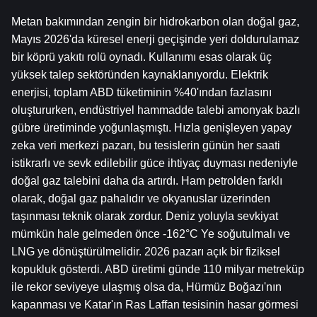
Metan bakımından zengin bir hidrokarbon olan doğal gaz, 
Mayıs 2026'da küresel enerji geçişinde yeri doldurulamaz 
bir köprü yakıtı rolü oynadı. Kullanımı esas olarak üç 
yüksek talep sektöründen kaynaklanıyordu. Elektrik 
enerjisi, toplam ABD tüketiminin %40'ından fazlasını 
oluştururken, endüstriyel hammadde talebi amonyak bazlı 
gübre üretiminde yoğunlaşmıştı. Hızla genişleyen yapay 
zeka veri merkezi pazarı, bu tesislerin günün her saati 
istikrarlı ve sevk edilebilir güce ihtiyaç duyması nedeniyle 
doğal gaz talebini daha da artırdı. Ham petrolden farklı 
olarak, doğal gaz pahalıdır ve okyanuslar üzerinden 
taşınması teknik olarak zordur. Deniz yoluyla sevkiyat 
mümkün hale gelmeden önce -162°C Ye soğutulmalı ve 
LNG ye dönüştürülmelidir. 2026 pazarı açık bir fiziksel 
kopukluk gösterdi. ABD üretimi günde 110 milyar metreküp 
ile rekor seviyeye ulaşmış olsa da, Hürmüz Boğazı'nın 
kapanması ve Katar'ın Ras Laffan tesisinin hasar görmesi 