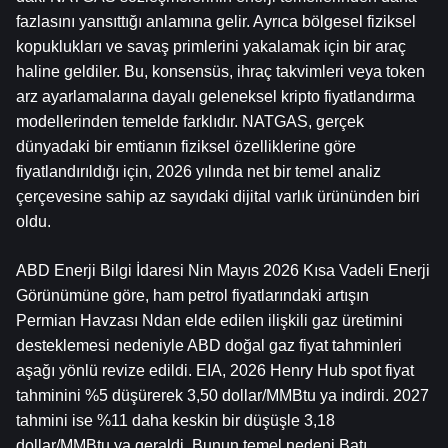
fazlasını yansıttığı anlamına gelir. Ayrıca bölgesel fiziksel 
kopuklukları ve savaş primlerini yakalamak için bir araç 
haline geldiler. Bu, konsensüs, ihraç takvimleri veya token 
arz ayarlamalarına dayalı geleneksel kripto fiyatlandırma 
modellerinden temelde farklıdır. NATGAS, gerçek 
dünyadaki bir emtianın fiziksel özelliklerine göre 
fiyatlandırıldığı için, 2026 yılında net bir temel analiz 
çerçevesine sahip az sayıdaki dijital varlık ürününden biri 
oldu.
ABD Enerji Bilgi İdaresi Nin Mayıs 2026 Kısa Vadeli Enerji 
Görünümüne göre, ham petrol fiyatlarındaki artışın 
Permian Havzası Ndan elde edilen ilişkili gaz üretimini 
desteklemesi nedeniyle ABD doğal gaz fiyat tahminleri 
aşağı yönlü revize edildi. EIA, 2026 Henry Hub spot fiyat 
tahminini %5 düşürerek 3,50 dollar/MMBtu ya indirdi. 2027 
tahmini ise %11 daha keskin bir düşüşle 3,18 
dollar/MMBtu ya geraldi. Bunun temel nedeni Batı 