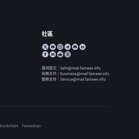
社區
漏洞提交：Safe@mail.fameex.info
商務合作：Business@mail.fameex.info
服務支持：Service@mail.fameex.info
Blockchain
Feixiaohao