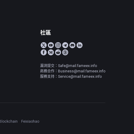
社區
漏洞提交：Safe@mail.fameex.info
商務合作：Business@mail.fameex.info
服務支持：Service@mail.fameex.info
Blockchain
Feixiaohao