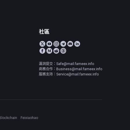
社區
漏洞提交：Safe@mail.fameex.info
商務合作：Business@mail.fameex.info
服務支持：Service@mail.fameex.info
Blockchain
Feixiaohao