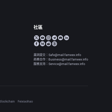
社區
漏洞提交：Safe@mail.fameex.info
商務合作：Business@mail.fameex.info
服務支持：Service@mail.fameex.info
Blockchain
Feixiaohao