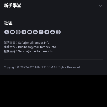
新手學堂
社區
漏洞提交：Safe@mail.fameex.info
商務合作：Business@mail.fameex.info
服務支持：Service@mail.fameex.info
Copyright © 2022-2026 FAMEEX.COM All Rights Reserved