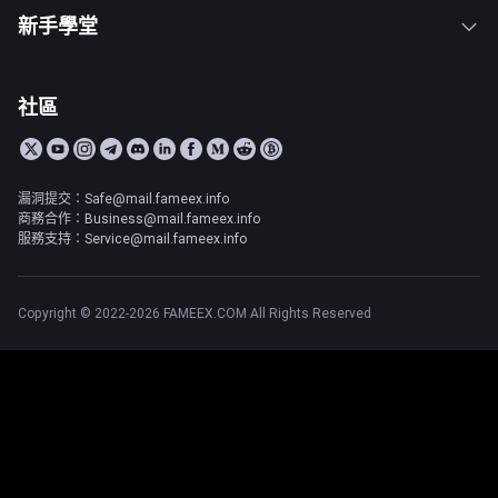
新手學堂
社區
漏洞提交：Safe@mail.fameex.info
商務合作：Business@mail.fameex.info
服務支持：Service@mail.fameex.info
Copyright © 2022-2026 FAMEEX.COM All Rights Reserved