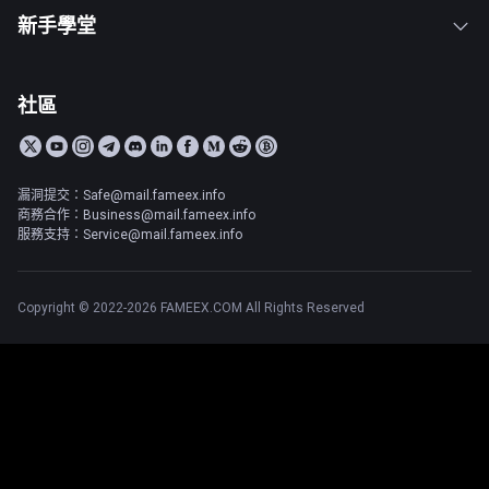
新手學堂
社區
漏洞提交：Safe@mail.fameex.info
商務合作：Business@mail.fameex.info
服務支持：Service@mail.fameex.info
Copyright © 2022-2026 FAMEEX.COM All Rights Reserved