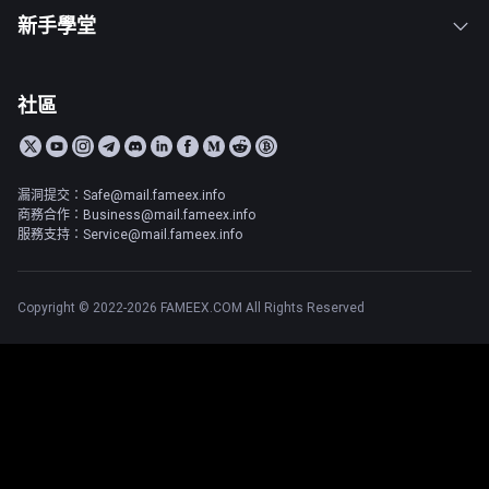
新手學堂
社區
漏洞提交：Safe@mail.fameex.info
商務合作：Business@mail.fameex.info
服務支持：Service@mail.fameex.info
Copyright © 2022-2026 FAMEEX.COM All Rights Reserved