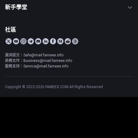
新手學堂
社區
漏洞提交：Safe@mail.fameex.info
商務合作：Business@mail.fameex.info
服務支持：Service@mail.fameex.info
Copyright © 2022-2026 FAMEEX.COM All Rights Reserved