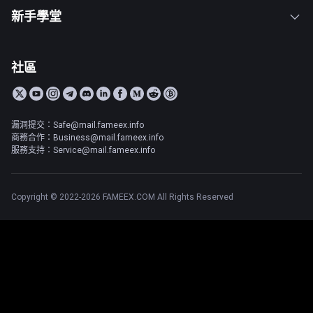
新手學堂
社區
漏洞提交：Safe@mail.fameex.info
商務合作：Business@mail.fameex.info
服務支持：Service@mail.fameex.info
Copyright © 2022-2026 FAMEEX.COM All Rights Reserved