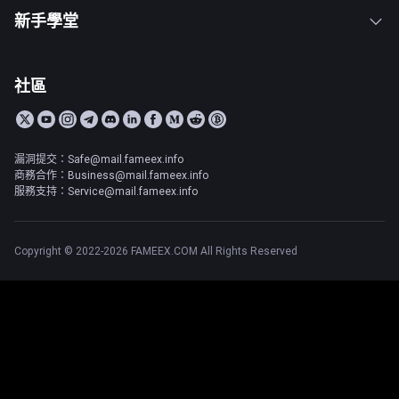
新手學堂
社區
漏洞提交：Safe@mail.fameex.info
商務合作：Business@mail.fameex.info
服務支持：Service@mail.fameex.info
Copyright © 2022-2026 FAMEEX.COM All Rights Reserved