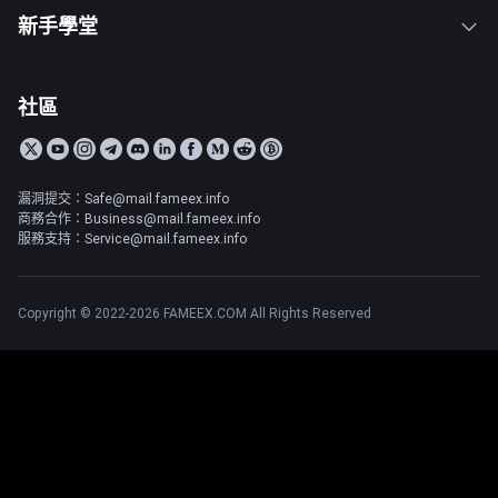
新手學堂
社區
漏洞提交：Safe@mail.fameex.info
商務合作：Business@mail.fameex.info
服務支持：Service@mail.fameex.info
Copyright © 2022-2026 FAMEEX.COM All Rights Reserved