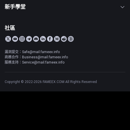
新手學堂
社區
漏洞提交：Safe@mail.fameex.info
商務合作：Business@mail.fameex.info
服務支持：Service@mail.fameex.info
Copyright © 2022-2026 FAMEEX.COM All Rights Reserved