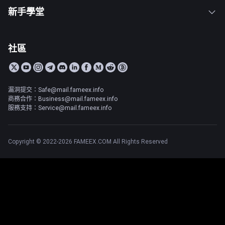
新手學堂
社區
漏洞提交：Safe@mail.fameex.info
商務合作：Business@mail.fameex.info
服務支持：Service@mail.fameex.info
Copyright © 2022-2026 FAMEEX.COM All Rights Reserved