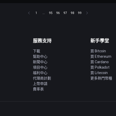
1
...
95
96
97
98
99
服務支持
新手學堂
下載
買 Bitcoin
幫助中心
買 Ethereum
新聞中心
買 Cardano
項目中心
買 Polkadot
福利中心
買 Litecoin
代理商計劃
更多熱門幣種
上幣申請
費率表