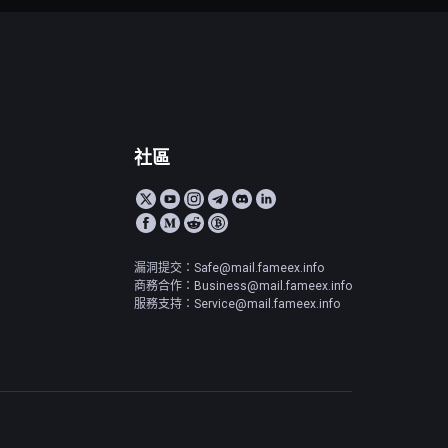
社區
漏洞提交：Safe@mail.fameex.info
商務合作：Business@mail.fameex.info
服務支持：Service@mail.fameex.info