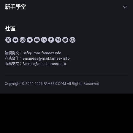
新手學堂
社區
漏洞提交：Safe@mail.fameex.info
商務合作：Business@mail.fameex.info
服務支持：Service@mail.fameex.info
Copyright © 2022-2026 FAMEEX.COM All Rights Reserved