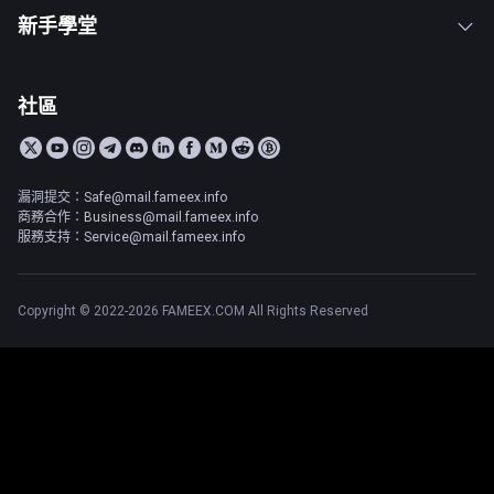
新手學堂
社區
漏洞提交：Safe@mail.fameex.info
商務合作：Business@mail.fameex.info
服務支持：Service@mail.fameex.info
Copyright © 2022-2026 FAMEEX.COM All Rights Reserved