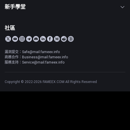
新手學堂
社區
漏洞提交：Safe@mail.fameex.info
商務合作：Business@mail.fameex.info
服務支持：Service@mail.fameex.info
Copyright © 2022-2026 FAMEEX.COM All Rights Reserved