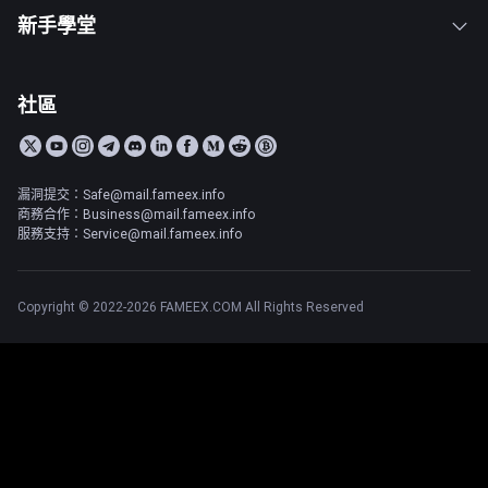
新手學堂
社區
漏洞提交：Safe@mail.fameex.info
商務合作：Business@mail.fameex.info
服務支持：Service@mail.fameex.info
Copyright © 2022-2026 FAMEEX.COM All Rights Reserved