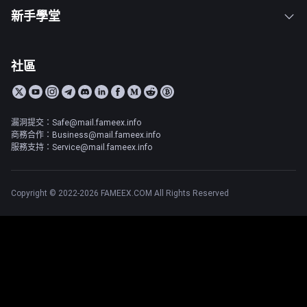
新手學堂
社區
漏洞提交：Safe@mail.fameex.info
商務合作：Business@mail.fameex.info
服務支持：Service@mail.fameex.info
Copyright © 2022-2026 FAMEEX.COM All Rights Reserved