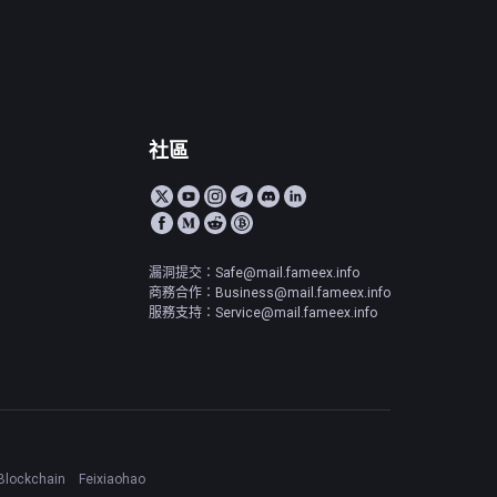
社區
漏洞提交：Safe@mail.fameex.info
商務合作：Business@mail.fameex.info
服務支持：Service@mail.fameex.info
Blockchain
Feixiaohao