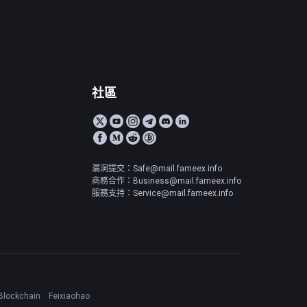
社區
漏洞提交：Safe@mail.fameex.info
商務合作：Business@mail.fameex.info
服務支持：Service@mail.fameex.info
Blockchain
Feixiaohao