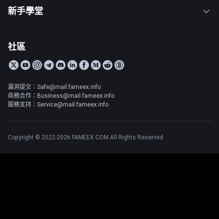
新手學堂
社區
漏洞提交：Safe@mail.fameex.info
商務合作：Business@mail.fameex.info
服務支持：Service@mail.fameex.info
Copyright © 2022-2026 FAMEEX.COM All Rights Reserved