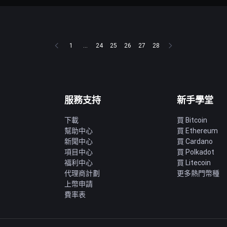
1
...
24
25
26
27
28
服務支持
新手學堂
下載
買 Bitcoin
幫助中心
買 Ethereum
新聞中心
買 Cardano
項目中心
買 Polkadot
福利中心
買 Litecoin
代理商計劃
更多熱門幣種
上幣申請
費率表