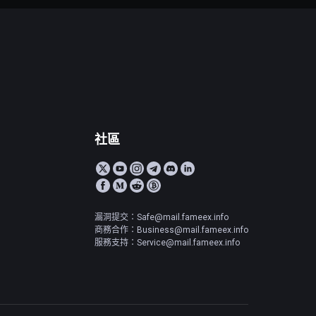
社區
漏洞提交：Safe@mail.fameex.info
商務合作：Business@mail.fameex.info
服務支持：Service@mail.fameex.info