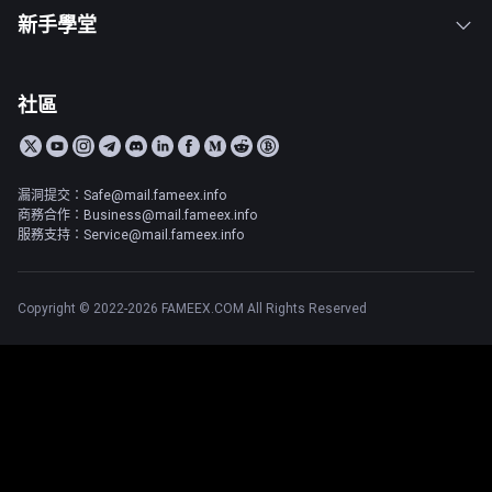
新手學堂
社區
漏洞提交：Safe@mail.fameex.info
商務合作：Business@mail.fameex.info
服務支持：Service@mail.fameex.info
Copyright © 2022-2026 FAMEEX.COM All Rights Reserved