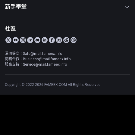
新手學堂
社區
漏洞提交：Safe@mail.fameex.info
商務合作：Business@mail.fameex.info
服務支持：Service@mail.fameex.info
Copyright © 2022-2026 FAMEEX.COM All Rights Reserved