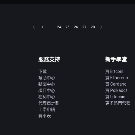
1
...
24
25
26
27
28
服務支持
新手學堂
下載
買 Bitcoin
幫助中心
買 Ethereum
新聞中心
買 Cardano
項目中心
買 Polkadot
福利中心
買 Litecoin
代理商計劃
更多熱門幣種
上幣申請
費率表