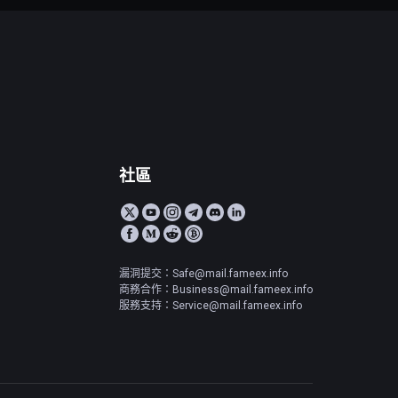
社區
漏洞提交：Safe@mail.fameex.info
商務合作：Business@mail.fameex.info
服務支持：Service@mail.fameex.info