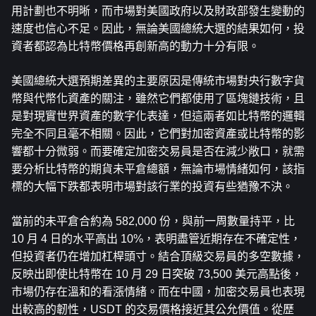
用計劃也不明晰，而市場對美國政府以及財政部發生變動的
速度也信心不足。因此，無論美國總統大選的結果如何，投
資者都認為比特幣價格再創新高的動力十分有限。
美國總統大選預期差異的主要原因是傳統市場對央行數字貨
幣與代幣化資產的關注，雖然它們都使用了區塊鏈技術，且
是對現實世界資產的數字化表達，但這兩者如比特幣的邏輯
完全不同且毫不相關。因此，它們對加密資產或比特幣的影
響都十分微弱。而要確定加密交易員是否在減少敞口，就需
要分析比特幣的期貨未平倉總額，無論市場情緒如何，該指
標的大幅下跌都表明市場對該行業的投資有些猶豫不決。 
當前的未平倉合約為 582,000 份，與前一周數量持平，比 
10 月 4 日的水平高出 10%，表明盡管近期存在不確定性，
但投資者仍在增加杠桿頭寸。結合頂級交易員的多空數據，
反映出即使比特幣在 10 月 29 日突破 73,500 美元高點後，
市場仍存在溫和的看漲情緒。而在中國，加密交易員也表現
出較高的韌性，USDT 的交易價格接近其公允價值。從歷