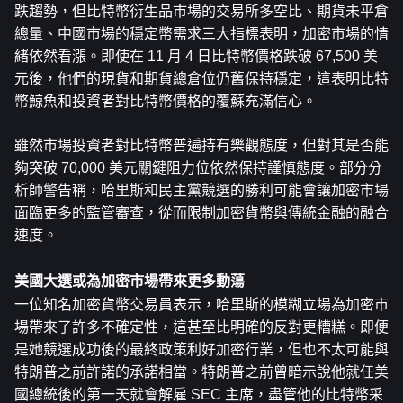
跌趨勢，但比特幣衍生品市場的交易所多空比、期貨未平倉
總量、中國市場的穩定幣需求三大指標表明，加密市場的情
緒依然看漲。即使在 11 月 4 日比特幣價格跌破 67,500 美
元後，他們的現貨和期貨總倉位仍舊保持穩定，這表明比特
幣鯨魚和投資者對比特幣價格的覆蘇充滿信心。
雖然市場投資者對比特幣普遍持有樂觀態度，但對其是否能
夠突破 70,000 美元關鍵阻力位依然保持謹慎態度。部分分
析師警告稱，哈里斯和民主黨競選的勝利可能會讓加密市場
面臨更多的監管審查，從而限制加密貨幣與傳統金融的融合
速度。
美國大選或為加密市場帶來更多動蕩
一位知名加密貨幣交易員表示，哈里斯的模糊立場為加密市
場帶來了許多不確定性，這甚至比明確的反對更糟糕。即便
是她競選成功後的最終政策利好加密行業，但也不太可能與
特朗普之前許諾的承諾相當。特朗普之前曾暗示說他就任美
國總統後的第一天就會解雇 SEC 主席，盡管他的比特幣采