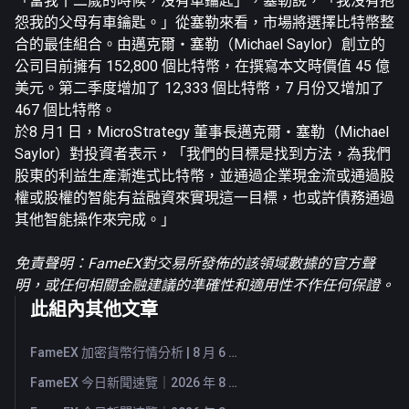
「當我十二歲的時候，沒有車鑰匙」，塞勒說，「我沒有抱
怨我的父母有車鑰匙。」從塞勒來看，市場將選擇比特幣整
合的最佳組合。由邁克爾・塞勒（Michael Saylor）創立的
公司目前擁有 152,800 個比特幣，在撰寫本文時價值 45 億
美元。第二季度增加了 12,333 個比特幣，7 月份又增加了
467 個比特幣。
於8 月1 日，MicroStrategy 董事長邁克爾・塞勒（Michael
Saylor）對投資者表示，「我們的目標是找到方法，為我們
股東的利益生產漸進式比特幣，並通過企業現金流或通過股
權或股權的智能有益融資來實現這一目標，也或許債務通過
其他智能操作來完成。」
免責聲明：FameEX對交易所發佈的該領域數據的官方聲
明，或任何相關金融建議的準確性和適用性不作任何保證。
此組內其他文章
FameEX 加密貨幣行情分析 | 8 月 6 日, 2026
FameEX 今日新聞速覽｜2026 年 8 月 6 日