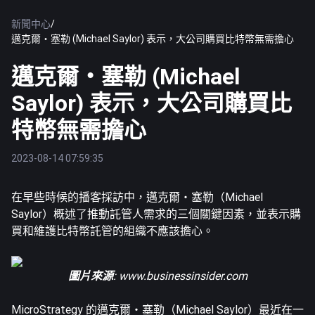
新聞中心
/
邁克爾・塞勒 (Michael Saylor) 表示，大公司購買比特幣無需擔心
邁克爾・塞勒 (Michael
Saylor) 表示，大公司購買比
特幣無需擔心
2023-08-14 07:59:35
在早些時候的播客採訪中，邁克爾・塞勒（Michael
Saylor）概述了推動託管人需求的三個關鍵因素，並表示購
買和維護
比特幣
託管的組織不應該擔心。
圖片來源
:
www.businessinsider.com
MicroStrategy 的邁克爾・塞勒（Michael Saylor）最近在一