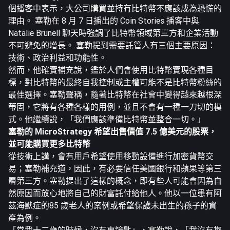
個播客中表示，大公司購買並持有比特幣不應該成為恐慌的
理由。 塞勒在 8 月 7 日播出的 Coin Stories 播客中與
Natalie Brunell 聊天時強調了比特幣領域第三方和企業活動
不可避免的增長。 塞勒提到需要託管人有三個主要原因：
技術、政治利益和功能性。
然而，他確實補充說，鑑於人們會使用比特幣實現各種目
標，對比特幣的最終自我控制或主權可能不是比特幣粉絲的
最佳選擇。塞勒聲稱，隨著比特幣在社會中變得越來越根深
蒂固，它將有各種各樣的用例，並且不會有一種一刀切的模
式。他繼續說，「我們應該準備比特幣並整合一切。」
塞勒的 MicroStrategy 希望出售價值 7.5 億美元的股票，
並可能購買更多比特幣
從技術上講，會有用戶希望使用移動設備進行加密貨幣交
易；塞勒補充道，因此，有必要信任美國銀行和蘋果等第三
層第三方。塞勒提出了這樣的概念，即有些人可能會因為自
然原因而放心地將自己的財富託付給他人。他以一位患有阿
茲海默症的85 歲老人的案例或希望保護未出生的孫子的資
產為例。