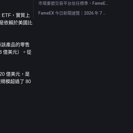
市場重塑交易平台信任標準，FameEX 以八年穩健營運持續服務全球用戶
FameEX 今日新聞速覽｜2026 年 7 月 28 日
 ETF，實質上
也是依賴於美國比
等待該產品的零售
03 億美元）。從
20 億美元，是
模超過了 80 