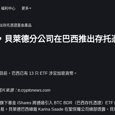
福利中心
更多
推出存托憑證基金產品
F ，貝萊德分公司在巴西推出存托
。目前，巴西已有 13 只 ETF 涉足加密貨幣。
圖片來源：
tr.cryptonews.com
基金 iShares 將通過引入 BTC BDR（巴西存托憑證）ET
放交易。貝萊德巴西總裁 Karina Saade 在聖保羅公司總部透露