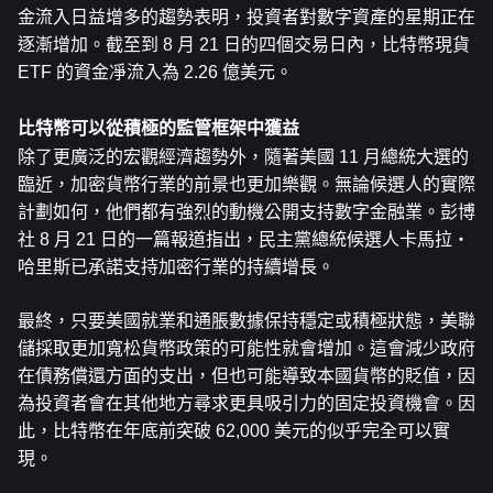
金流入日益增多的趨勢表明，投資者對數字資產的星期正在
逐漸增加。截至到 8 月 21 日的四個交易日內，比特幣現貨 
ETF 的資金凈流入為 2.26 億美元。
比特幣可以從積極的監管框架中獲益
除了更廣泛的宏觀經濟趨勢外，隨著美國 11 月總統大選的
臨近，加密貨幣行業的前景也更加樂觀。無論候選人的實際
計劃如何，他們都有強烈的動機公開支持數字金融業。彭博
社 8 月 21 日的一篇報道指出，民主黨總統候選人卡馬拉・
哈里斯已承諾支持加密行業的持續增長。
最終，只要美國就業和通脹數據保持穩定或積極狀態，美聯
儲採取更加寬松貨幣政策的可能性就會增加。這會減少政府
在債務償還方面的支出，但也可能導致本國貨幣的貶值，因
為投資者會在其他地方尋求更具吸引力的固定投資機會。因
此，比特幣在年底前突破 62,000 美元的似乎完全可以實
現。