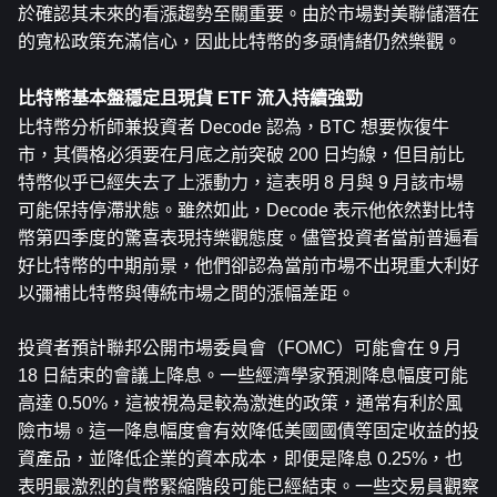
於確認其未來的看漲趨勢至關重要。由於市場對美聯儲潛在
的寬松政策充滿信心，因此比特幣的多頭情緒仍然樂觀。
比特幣基本盤穩定且現貨 ETF 流入持續強勁
比特幣分析師兼投資者 Decode 認為，BTC 想要恢復牛
市，其價格必須要在月底之前突破 200 日均線，但目前比
特幣似乎已經失去了上漲動力，這表明 8 月與 9 月該市場
可能保持停滯狀態。雖然如此，Decode 表示他依然對比特
幣第四季度的驚喜表現持樂觀態度。儘管投資者當前普遍看
好比特幣的中期前景，他們卻認為當前市場不出現重大利好
以彌補比特幣與傳統市場之間的漲幅差距。
投資者預計聯邦公開市場委員會（FOMC）可能會在 9 月 
18 日結束的會議上降息。一些經濟學家預測降息幅度可能
高達 0.50%，這被視為是較為激進的政策，通常有利於風
險市場。這一降息幅度會有效降低美國國債等固定收益的投
資產品，並降低企業的資本成本，即便是降息 0.25%，也
表明最激烈的貨幣緊縮階段可能已經結束。一些交易員觀察