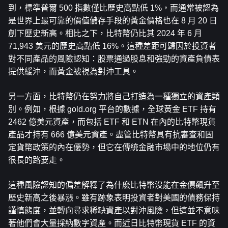
到，標準普爾 500 指數僅比歷史高點低 1%，而通常被認為
是世界上最可靠的價值儲存手段的黃金價格也在 8 月 20 日
創下歷史新高。相比之下，比特幣仍比其 2024 年 6 月 
71,943 美元的歷史高點低 16%。這種差距可歸因於投資者
對不同產品的風險認知：股票通過股息和強勁的資產負債表
提供緩沖，而黃金被視為對沖工具。
另一方面，比特幣仍在努力將自己打造為一種獨立的資產類
別。例如，根據 gold.org 平台的數據，全球黃金 ETF 持有 
2462 億美元資產，而包括 ETF 和 ETN 在內的比特幣現貨
產品才持有 666 億美元資產。盡管比特幣具有抗審查和固
定貨幣政策的內在優勢，但它在傳統金融市場中的地位仍有
很長的路要走。
這種風險認知的偏差解釋了為什麽比特幣沒能在金價飆升至
歷史新高之後暴漲。雖有跡象表明投資者對美國的債務保持
謹慎態度，並轉向尋求稀缺資產以對沖風險，但這並不意味
著他們會大量採納數字資產。而近日比特幣現貨 ETF 的資