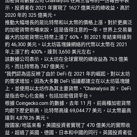
加密貨幣數據公司 Chainalysis 在周三發布的一份報告中表
示，投資者在 2021 年實現了 1627 億美元的總收益，高於
2020 年的 325 億美元。
推動大幅增長的是比特幣和以太幣的價格上漲，對於更廣泛
的加密貨幣市場來說，這是值得注意的一年。世界上交易量
最大的加密貨幣比特幣上漲了 60%，到 2021 年結束時達到
約 46,300 美元。以太坊區塊鍊網絡的代幣以太幣在 2021
年上漲了約 400%，達到 3,650 美元左右。
該數據公司表示，以太坊在全球實現的總收益為 763 億美
元，而比特幣為 747 億美元。
“我們認為這反映了由於 DeFi 在 2021 年的崛起，對以太坊
的需求增加，因為大多數 DeFi 協議都建立在以太坊區塊鏈
上，並使用以太坊作為其主要貨幣，”Chainalysis 說。 DeFi
是指去中心化金融，包括加密借貸平台。
根據 Coingecko.com 的數據，去年 11 月，前兩種加密貨幣
均創下歷史新高，比特幣高達 69,044.77 美元，以太幣最高
達到 4,878.26 美元。
按國家/地區來看，美國投資者實現了 470 億美元的實際收
益，超過了英國、德國、日本和中國的同行。英國投資者從