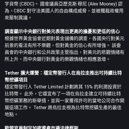
字貨幣 (CBDC)。 國會議員亞歷克斯·穆尼 (Alex Mooney) 認
為，CBDC 對守法美國人的自由構成威脅，並被獨裁政權用
來壓制異議。
調查顯示中央銀行對美元表現出更高的擔憂和更低的信心
根據世界黃金協會近期對黃金儲備的調查，各國央行對美元
前景的看法有所不樂觀，但對黃金的信心有所增強。 該委
員會的中央銀行和公共政策主管指出，對美元的悲觀情緒有
所上升，而中央銀行對黃金的樂觀情緒也相應激增。
Tether 擴大運營：穩定幣發行人在烏拉圭推出可持續比特
幣挖礦項目
穩定幣發行人 Tether Limited 計劃將其 15% 的利潤投資於
比特幣。 此外，它還宣布了一項在烏拉圭建立可持續比特
幣挖礦業務的新舉措，並與一家獲得許可的當地公司合作開
展這項工作。 Tether 將烏拉圭視為比特幣挖礦生產的最佳
地點。
歐盟官員制定加密資產市場法律框架