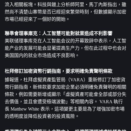
流入相關板塊。科技與鏈上分析師阿里・馬丁內斯指出，雖
然尚不清楚山寨幣是否已經迎來繁榮時刻，但數據顯示加密
市場已經迎來了一個好的開始。
聯準會理事庫克：人工智慧可能對就業造成不利影響
美联储理事库克在人工智能会议的开幕致辞中表示，人工智
能产业的发展可能会显著提高生产力，但在此过程中也会对
美国国内的就业市场造成不良影响。
杜拜修訂加密貨幣行銷指南，要求明確免責聲明條款
據報道，杜拜虛擬資產監管局（VARA）重新修訂了加密貨
幣行銷指南，新條款要求加密企業必須明確免責聲明的相關
條款，例如需要新增或顯示「虛擬資產可能會全部或部分失
去價值，並且會遭受極端波動」等相關內容。 VARA 執行
長 Matthew White 表示，這項變更主要是為了增強加密市場
的透明度並降低投資者的投資風險。