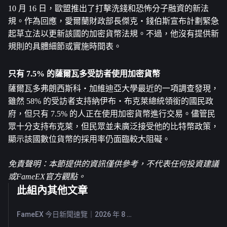
10 月 16 日，歐盟推出了打擊洗錢和恐怖分子融資的新法
規。作為回應，愛爾蘭財政部長傑克・錢伯斯宣布計劃緊急
起草立法以更新該國的加密貨幣法規。不過，他沒有提供新
規則的具體細節或實施時間表。
只有 7.5% 的薩爾瓦多受訪者使用加密貨幣
薩爾瓦多弗朗西斯科・加維迪亞大學最近的一項調查發現，
雖然 58% 的受訪者支持納伊布・布克萊總統領銜的國民政
府，但只有 7.5% 的人正在使用加密貨幣進行交易。儘管民
眾十分支持布克萊，但民眾並未廣泛接受他的比特幣政策，
顯示該國數位貨幣的採用率仍面臨較大阻礙。
免責聲明：本節提供的資訊僅供參考，不代表任何投資建議
或FameEX官方觀點。
此組內其他文章
FameEX 今日新聞速覽｜2026 年 8 月 7 日