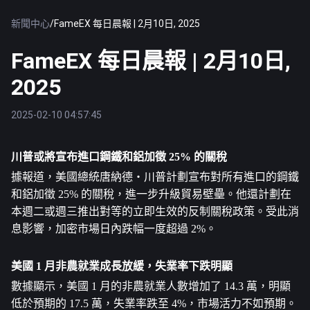
新聞中心
/
FameEX 每日晨報 | 2月10日, 2025
FameEX 每日晨報 | 2月10日,
2025
2025-02-10 04:57:45
川普或將宣布進口鋼鐵和鋁加徵 25% 的關稅
據報道，美國總統唐納德・川普計劃宣布對所有進口的鋼鐵
和鋁加徵 25% 的關稅，進一步升級貿易壁壘。他還計劃在
本週二或週三推出對等的立即生效的反制關稅政策。受此消
息影響，加密市場日內跌幅一度超過 2%。
美國 1 月非農就業成長放緩，失業率下跌明顯
數據顯示，美國 1 月的非農就業人數增加了 14.3 萬，明顯
低於預期的 17.5 萬，失業率跌至 4%，市場活力不如預期。 