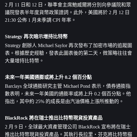
2 月 11 日和 12 日，聯準會主席鮑威爾將分別向參議院和眾
議院發表半年度貨幣政策證詞。此外，美國將於 2 月 12 日 
21:30 公佈 1 月未季調 CPI 年率。
Strategy 再次暗示增持
比特幣
Strategy 創辦人 Michael Saylor 再次發布了加密市場的追蹤圖
表。根據歷史經驗，發表此圖表後的第二天，微策略往往會
大量增持比特幣。
未來一年美國通膨或將上升 0.2 個百分點
Barclays 全球通膨研究主管 Michael Pond 表示，債券通膨指
數表明，未來一年美國的通膨率或將上升 0.2 個百分點。他
指出，其中約 25% 的成長是由汽油價格上漲所推動的。
BlackRock 將在瑞士推出比特幣現貨投資產品
2 月 9 日，全球最大資產管理公司 BlackRock 宣布將在瑞士
推出比特幣現貨投資產品。其執行長拉里・芬克將比特幣描