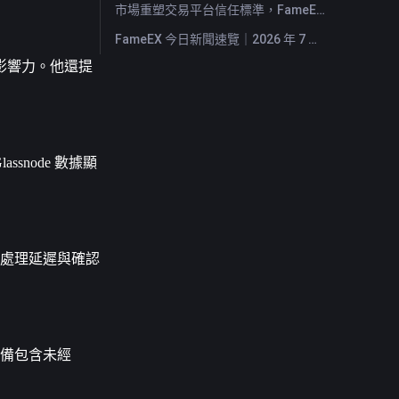
市場重塑交易平台信任標準，FameEX 以八年穩健營運持續服務全球用戶
FameEX 今日新聞速覽｜2026 年 7 月 28 日
影響力。他還提
assnode 數據顯
易處理延遲與確認
設備包含未經 