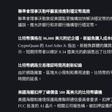
聯準會理事沃勒呼籲直接應對穩定幣風險
聯準會理事沃勒敦促美國監管機構加快解決穩定幣的
議說，應允許銀行和非銀行機構發行穩定幣。
比特幣價格在 96,000 美元附近企穩，新鯨魚購入成本約為
CryptoQuant 的 Axel Adler Jr. 指出，新鯨
示，短期持幣者以總計 8.34 億美元的虧損售出了比特幣，
比特幣網路交易確認時間再創新紀錄
由於網路擁塞、區塊大小限制和費用波動，比特幣的平
時間的延長。
美國海關扣押了總價值 500 萬美元的比特幣礦機
美國海關和邊境保護局應聯邦通信委員會要求，扣押了一批來自 
FCC 批准的 AI 晶片。相關公司報告稱，被扣押設備的