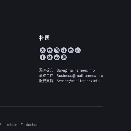
社區
漏洞提交：Safe@mail.fameex.info
商務合作：Business@mail.fameex.info
服務支持：Service@mail.fameex.info
Blockchain
Feixiaohao